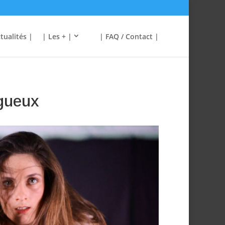
tualités |
| Les + |
| FAQ / Contact |
igueux