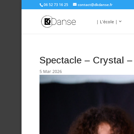
06 52 73 16 25
contact@dkdanse.fr
| L’école |
Spectacle – Crystal –
5 Mar 2026