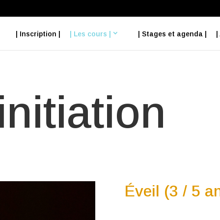
| Inscription |
| Les cours |
| Stages et agenda |
|
initiation
Éveil (3 / 5 a