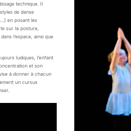
tissage technique. Il
styles de danse
n…) en posant les
te sur la posture,
 dans l’espace, ainsi que
ujours ludiques, l’enfant
oncentration et son
vise à donner à chacun
inement un cursus
nser.