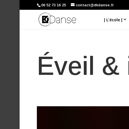
06 52 73 16 25
contact@dkdanse.fr
| L’école |
Éveil & 