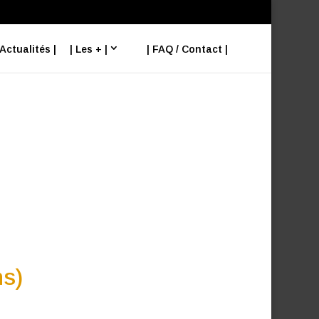
 Actualités |
| Les + |
| FAQ / Contact |
ns)