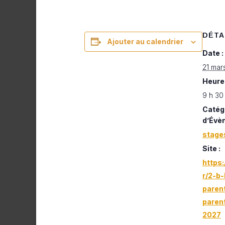
DÉTA
Ajouter au calendrier
Date :
21 mar
Heure 
9 h 30
Catég
d’Évè
stage
Site :
https:
r/2-b
paren
paren
2027