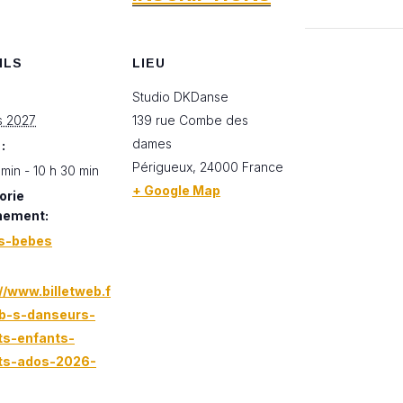
ILS
LIEU
Studio DKDanse
s 2027
139 rue Combe des
dames
:
Périgueux
,
24000
France
 min - 10 h 30 min
+ Google Map
orie
nement:
s-bebes
//www.billetweb.f
-b-s-danseurs-
ts-enfants-
ts-ados-2026-