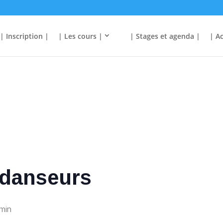
| Inscription |
| Les cours |
| Stages et agenda |
| Ac
 danseurs
min