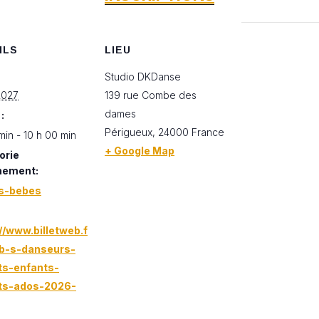
ILS
LIEU
Studio DKDanse
2027
139 rue Combe des
dames
:
Périgueux
,
24000
France
min - 10 h 00 min
+ Google Map
orie
nement:
s-bebes
//www.billetweb.f
-b-s-danseurs-
ts-enfants-
ts-ados-2026-