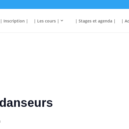
| Inscription |
| Les cours |
| Stages et agenda |
| Ac
 danseurs
n